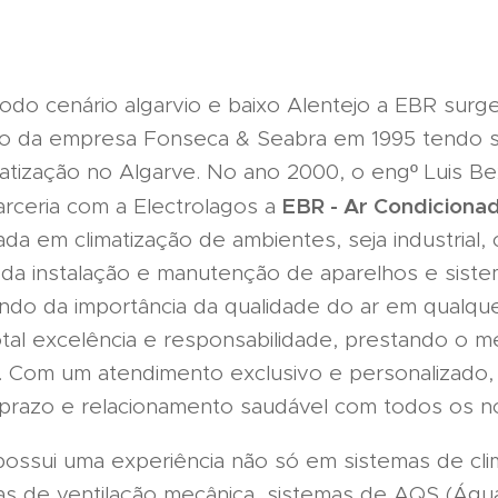
do cenário algarvio e baixo Alentejo a EBR sur
o da empresa Fonseca & Seabra em 1995 tendo si
atização no Algarve. No ano 2000, o engº Luis Be
EBR - Ar Condiciona
arceria com a Electrolagos a
da em climatização de ambientes, seja industrial, 
s da instalação e manutenção de aparelhos e sist
ndo da importância da qualidade do ar em qualqu
tal excelência e responsabilidade, prestando o me
. Com um atendimento exclusivo e personalizado, 
 prazo e relacionamento saudável com todos os no
ossui uma experiência não só em sistemas de cli
s de ventilação mecânica, sistemas de AQS (Ág