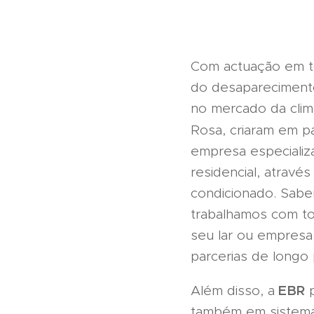
Com actuação em to
do desapareciment
no mercado da clim
Rosa, criaram em p
empresa especializa
residencial, atravé
condicionado. Sabe
trabalhamos com to
seu lar ou empresa
parcerias de longo
EBR
Além disso, a
p
também em sistema