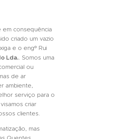
ge em consequência
do criado um vazio
xiga e o engº Rui
do Lda.
. Somos uma
comercial ou
emas de ar
er ambiente,
lhor serviço para o
visamos criar
ssos clientes.
matização, mas
uas Quentes