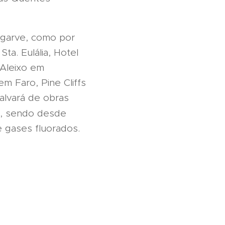
lgarve, como por
ta. Eulália, Hotel
 Aleixo em
m Faro, Pine Cliffs
alvará de obras
), sendo desde
e gases fluorados.