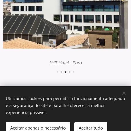
3HB Hotel - Faro
Utilizamos cookies para permitir o funcionamento adequado
e a segurança do site e para lhe oferecer a melhor
experiência possível.
ebr - ar condicionado lda. dorilia carmona nº1 - r/c dto. 8000-
316 faro Alvará 51407-PUB
Aceitar apenas o necessário
Aceitar tudo
Desenvolvido por
Webnode
Cookies