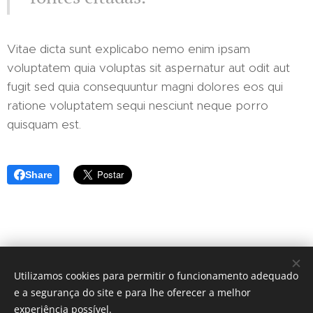
Vitae dicta sunt explicabo nemo enim ipsam
voluptatem quia voluptas sit aspernatur aut odit aut
fugit sed quia consequuntur magni dolores eos qui
ratione voluptatem sequi nesciunt neque porro
quisquam est.
Share
Utilizamos cookies para permitir o funcionamento adequado
e a segurança do site e para lhe oferecer a melhor
experiência possível.
EBR - Ar Condicionado Lda. Dorilia Carmona nº1 - r/c Dto.